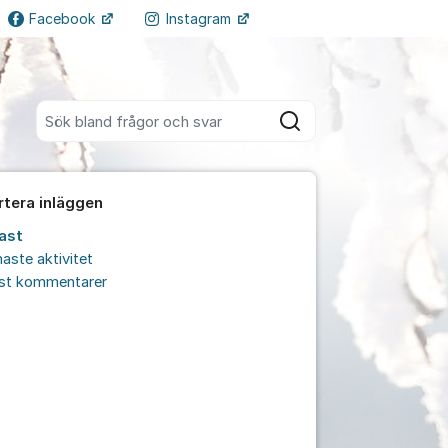
Facebook
Instagram
Fler supportlänkar
Sök bland alla inlägg
Sök
rtera inläggen
ast
aste aktivitet
est kommentarer