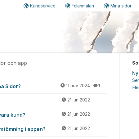
Kundservice
Felanmälan
Mina sidor
dor och app
So
Ny
Sen
 Mina sidor och app
na Sidor?
11 nov 2024
1
Fl
21 jun 2022
vara kund?
21 jun 2022
lamtömning i appen?
21 jun 2022