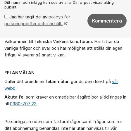
Ditt namn och inlägg kan ses av alla. Din e-post visas aldrig
publikt.
Jag har tagit del av
policyn för
Kommentera
personuppgifter och innehåll.
Välkommen till Tekniska Verkens kundforum. Här hittar du
Om forumet
vanliga frågor och svar och har möjlighet att ställa din egen
fråga. Vi svarar så snart vi kan.
FELANMÄLAN
Gäller ditt ärende en
felanmälan
gör du den direkt på
vår
webb
.
Akuta fel
som kräver en omedelbar åtgärd bör alltid ringas in
till
0980-707 23
.
Personliga ärenden som fakturafrågor samt frågor som rör
ditt abonnemang behandlas inte här utan hänvisas till vår