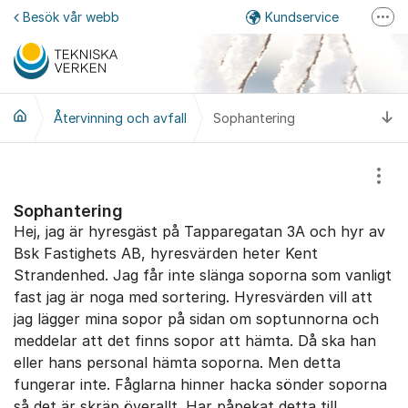
Hoppa till innehåll
Besök vår webb
Kundservice
Fler
Felanmälan
Mina sidor
Ti
Återvinning och avfall
Sophantering
Facebook
Instagram
Visa
Sophantering
Hej, jag är hyresgäst på Tapparegatan 3A och hyr av
Bsk Fastighets AB, hyresvärden heter Kent
Strandenhed. Jag får inte slänga soporna som vanligt
fast jag är noga med sortering. Hyresvärden vill att
jag lägger mina sopor på sidan om soptunnorna och
meddelar att det finns sopor att hämta. Då ska han
eller hans personal hämta soporna. Men detta
fungerar inte. Fåglarna hinner hacka sönder soporna
så det är skräp överallt. Har påpekat detta till