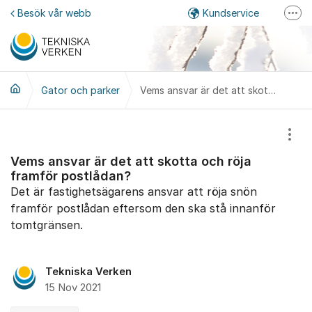
Hoppa till innehåll
Besök vår webb
Kundservice
Fler
Felanmälan
Mina sidor
Gator och parker
Facebook
Vems ansvar är det att skotta och röja framför postlådan?
Instagram
Visa
Vems ansvar är det att skotta och röja
framför postlådan?
Det är fastighetsägarens ansvar att röja snön
framför postlådan eftersom den ska stå innanför
tomtgränsen.
Tekniska Verken
15 Nov 2021