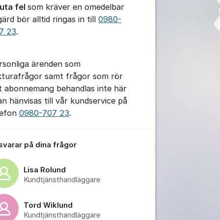
uta fel
som kräver en omedelbar
ärd bör alltid ringas in till
0980-
7 23
.
rsonliga ärenden som
kturafrågor samt frågor som rör
tt abonnemang behandlas inte här
an hänvisas till vår kundservice på
lefon
0980-707 23
.
 svarar på dina frågor
Lisa Rolund
Kundtjänsthandläggare
Tord Wiklund
Kundtjänsthandläggare