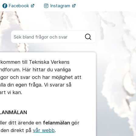
Facebook
Instagram
Fler supportlänkar
Sök bland alla inlägg
Sök
umet
lkommen till Tekniska Verkens
ndforum. Här hittar du vanliga
ågor och svar och har möjlighet att
älla din egen fråga. Vi svarar så
ällningar för inlägg/kommentar
art vi kan.
ELANMÄLAN
ller ditt ärende en
felanmälan
gör
 den direkt på
vår webb
.