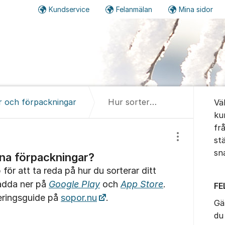
Kundservice
Felanmälan
Mina sidor
Om for
r och förpackningar
Hur sorterar jag mina förpackningar?
Vä
ku
fr
st
Visa/dölj inst
sn
ina förpackningar?
ör att ta reda på hur du sorterar ditt
ladda ner på
Google Play
och
App Store
.
F
eringsguide på
sopor.nu
.
Gä
du