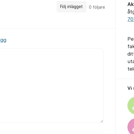
Ak
Följ inlägget
0
följare
åtg
70
Pe
ägg
fa
di
ut
te
Vi