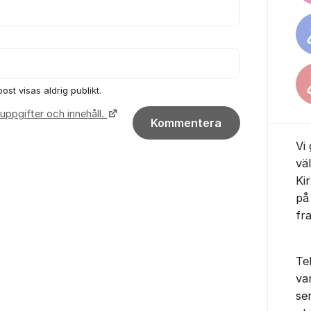
ost visas aldrig publikt.
uppgifter och innehåll.
Kommentera
Vi
vä
Ki
på 
fr
Te
va
ser